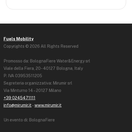
Fuels Mobility
Copyrights © 2026 All Rights Reserved
Promosso da: BolognaFiere Water&Energy srl
Viale della Fiera, 20 - 40127 Bologna, Italy
P. IVA 03953511205
Segreteria organizzativa: Mirumir srl
Via Minturno 14 – 20127 Milano
+39 0245471111
info@mirumir.it
–
www.mirumir.it
Un evento di: BolognaFiere